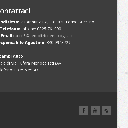
ontattaci
Indirizzo:
Via Annunziata, 1 83020 Forino, Avellino
Telefono:
Infoline: 0825 761990
Email:
auto3@demolizioneecologica.it
esponsabile Agostino:
340 9943729
icambi Auto
liale di Via Tufara Monocalzati (AV)
lefono: 0825 625943