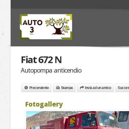
Fiat 672 N
Autopompa anticendio
Precendente
Stampa
Invia ad un amico
Succes
Fotogallery