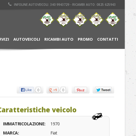
INFOLINE AUTOVEICOLI: 340 9943729 - RICAMBI AUTO: 0825 625943
RVIZI
AUTOVEICOLI
RICAMBI AUTO
PROMO
CONTATTI
0
0
Caratteristiche veicolo
IMMATRICOLAZIONE:
1970
MARCA:
Fiat