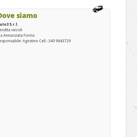
Dove siamo
uto3 S.r.l.
endita veicoli
ia Annunziata Forino
esponsabile: Agostino Cell.: 340 9943729