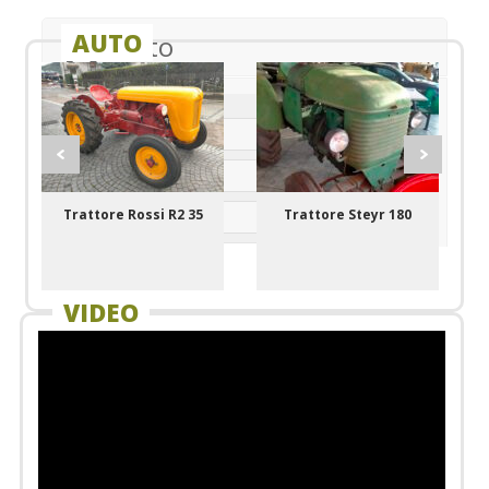
AUTO
Auto
Marca
Alimentazione
Trattore Rossi R2 35
Trattore Steyr 180
T
Modello
VIDEO
Moto
Autocarri