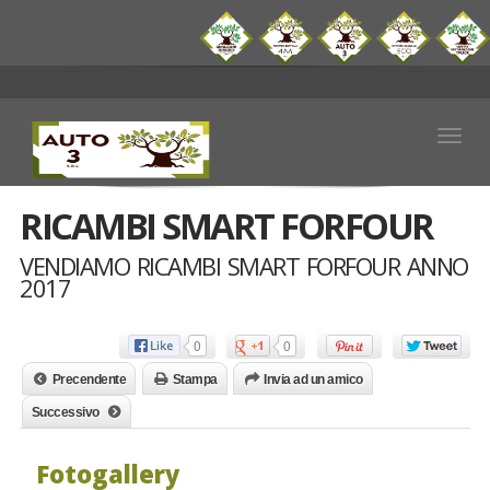
Togg
navig
RICAMBI SMART FORFOUR
VENDIAMO RICAMBI SMART FORFOUR ANNO
2017
0
0
Precendente
Stampa
Invia ad un amico
Successivo
Fotogallery